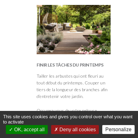
FINIR LES TÂCHES DU PRINTEMPS
Tailler les arbustes qui ont fleuri au
tout début du printemps. Couper un
tiers de la longueur des branches afin
d’entretenir votre jardin.
Occupez-vous de votre pelouse.
This site uses cookies and gives you control over what you want
Soignez-la en tout début de saison !
to activate
Elle sera inévitablement mise à
OK, accept all
Deny all cookies
Personalize
contribution durant l’été avec les
enfants qui y jouent et y courent