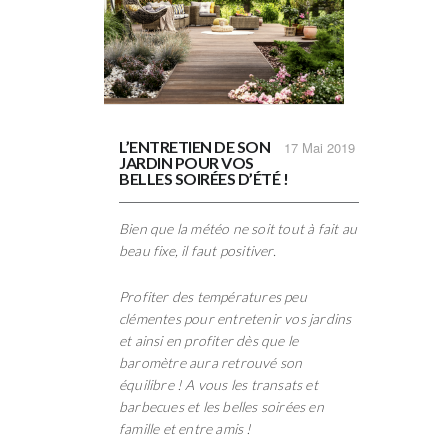
L’ENTRETIEN DE SON
17
Mai 2019
JARDIN POUR VOS
BELLES SOIRÉES D’ÉTÉ !
Bien que la météo ne soit tout à fait au
beau fixe, il faut positiver.
Profiter des températures peu
clémentes pour entretenir vos jardins
et ainsi en profiter dès que le
baromètre aura retrouvé son
équilibre ! A vous les transats et
barbecues et les belles soirées en
famille et entre amis !