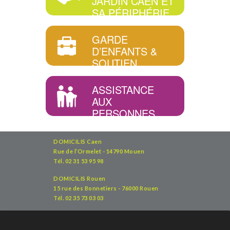
JARDIN CAEN ET
SA PÉRIPHÉRIE
GARDE
D’ENFANTS &
SOUTIEN
SCOLAIRE
ASSISTANCE
AUX
PERSONNES
DOMICILIS Caen
Rue de l’Ormelet - 14790 Mouen
Tél. 02 31 53 95 98
DOMICILIS Rouen
15 rue des Bonnetiers - 76000 Rouen
Tél. 02 35 73 03 03