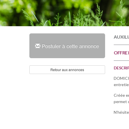
AUXILI
Postuler à cette annonce
OFFRE 
DESCRIP
Retour aux annonces
DOMICILI
entretie
Créée en
permet d
N’hésite