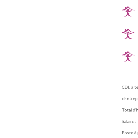
CDI, à t
« Entrep
Total d’
Salaire 
Poste à 